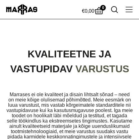
0
€
0,00
KVALITEETNE JA
VASTUPIDAV
VARUSTUS
Marrases ei ole kvaliteet ja disain lihtsalt sõnad – need
on meie kõige olulisemad põhimõtted. Meie eesmärk on
luua varustust, mis vastab kõrgeimatele standarditele nii
vastupidavuse kui ka kasutusmugavuse poolest. Iga meie
toodet on hoolikalt läbi mõeldud ja testitud, et tagada
selle töökindlus ka ekstreemsetes tingimustes. Kasutame
ainult kvaliteetseid materjale ja kõige uuenduslikumaid
tootmistehnoloogiaid, et meie varustus suudaks vastu
pidada karmidele keskkonnatingimustele ja intensiivsele