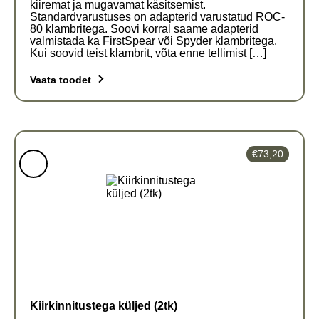
kiiremat ja mugavamat käsitsemist.
Standardvarustuses on adapterid varustatud ROC-
80 klambritega. Soovi korral saame adapterid
valmistada ka FirstSpear või Spyder klambritega.
Kui soovid teist klambrit, võta enne tellimist […]
Vaata toodet
€
73,20
Kiirkinnitustega küljed (2tk)