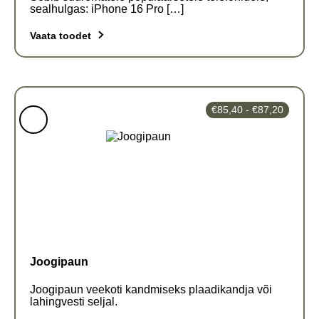
sealhulgas: iPhone 16 Pro […]
Vaata toodet
Hinnava
€
85,40
-
€
87,20
€85,40
kuni
€87,20
Joogipaun
Joogipaun veekoti kandmiseks plaadikandja või
lahingvesti seljal.