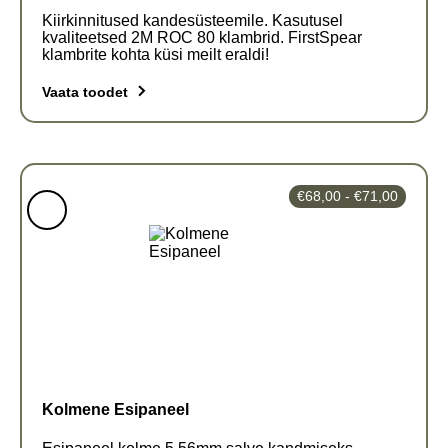
Kiirkinnitused kandesüsteemile. Kasutusel
kvaliteetsed 2M ROC 80 klambrid. FirstSpear
klambrite kohta küsi meilt eraldi!
Vaata toodet
Hinnava
€
68,00
-
€
71,00
€68,00
kuni
€71,00
Kolmene Esipaneel