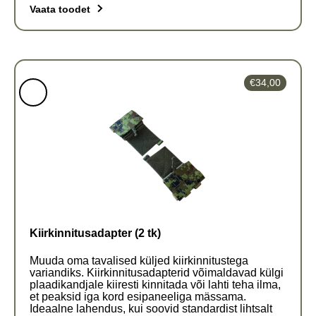
Vaata toodet
Sellel
tootel
on
€
34,00
mitu
varianti.
Valikud
saab
valida
toote
lehel
Kiirkinnitusadapter (2 tk)
Muuda oma tavalised küljed kiirkinnitustega
variandiks. Kiirkinnitusadapterid võimaldavad külgi
plaadikandjale kiiresti kinnitada või lahti teha ilma,
et peaksid iga kord esipaneeliga mässama.
Ideaalne lahendus, kui soovid standardist lihtsalt