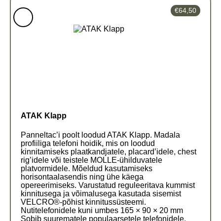
€
64,50
ATAK Klapp
Panneltac’i poolt loodud ATAK Klapp. Madala
profiiliga telefoni hoidik, mis on loodud
kinnitamiseks plaatkandjatele, placard’idele, chest
rig’idele või teistele MOLLE-ühilduvatele
platvormidele. Mõeldud kasutamiseks
horisontaalasendis ning ühe käega
opereerimiseks. Varustatud reguleeritava kummist
kinnitusega ja võimalusega kasutada sisemist
VELCRO®-põhist kinnitussüsteemi.
Nutitelefonidele kuni umbes 165 × 90 × 20 mm
Sobib suurematele populaarsetele telefonidele,