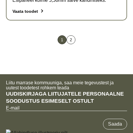
Esipaneel kolme 5,56mm salve kandmiseks.
Vaata toodet
Sellel
tootel
on
1
2
mitu
varianti.
Valikud
saab
valida
toote
Liitu marrase kommuuniga, saa meie tegevustest ja
lehel
uutest toodetest rohkem teada
UUDISKIRJAGA LIITUJATELE PERSONAALNE
SOODUSTUS ESIMESELT OSTULT
E-
mail